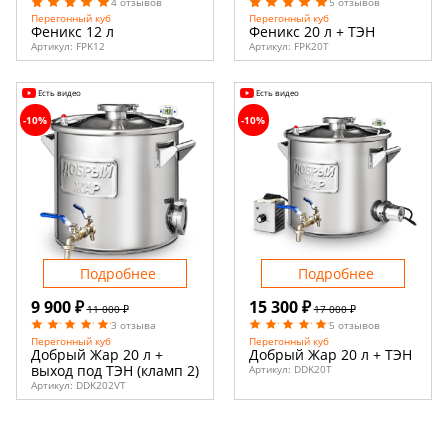
4 отзывов
5 отзывов
Перегонный куб
Перегонный куб
Феникс 12 л
Феникс 20 л + ТЭН
Артикул:
FPK12
Артикул:
FPK20T
Есть видео
Есть видео
-10%
-10%
Подробнее
Подробнее
9 900 ₽
15 300 ₽
11 000 ₽
17 000 ₽
3 отзыва
5 отзывов
Перегонный куб
Перегонный куб
Добрый Жар 20 л +
Добрый Жар 20 л + ТЭН
выход под ТЭН (кламп 2)
Артикул:
DDK20T
Артикул:
DDK202VT